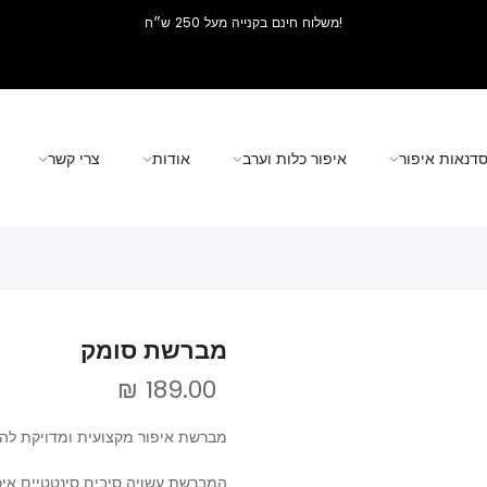
!משלוח חינם בקנייה מעל 250 ש״ח
דנאות איפור
איפור כלות וערב
אודות
צרי קשר
מברשת סומק
189.00 ₪
מברשת איפור מקצועית ומדויקת לה
המברשת עשויה סיבים סינטטיים איכ