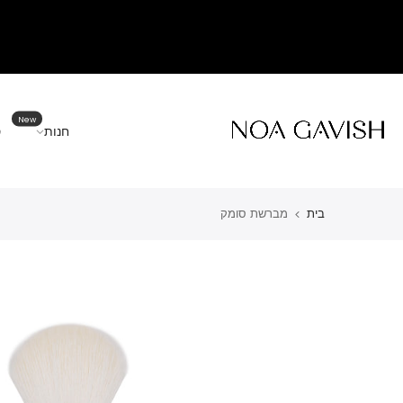
New
חנות
ס
בית
מברשת סומק