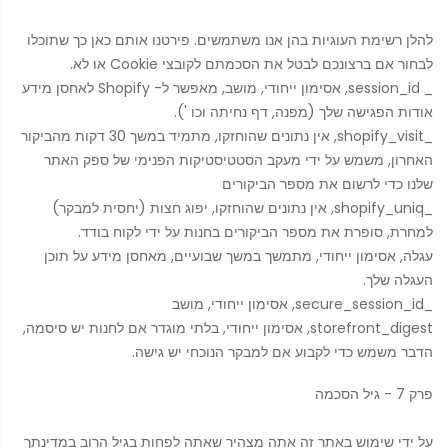
להלן רשימת העוגיות בהן אנו משתמשים. פירטנו אותם כאן כך שתוכלו
לבחור אם ברצונכם לבטל את הסכמתם לקובצי Cookie או לא.
_ session_id, אסימון ייחודי, מושב, מאפשר ל- Shopify לאחסן מידע
אודות הפגישה שלך (מפנה, דף נחיתה וכו ').
_shopify_visit, אין נתונים שהוחזקו, מתמיד במשך 30 דקות מהביקור
האחרון, משמש על ידי מעקב הסטטיסטיקות הפנימי של ספק האתר
שלנו כדי לרשום את מספר הביקורים
_shopify_uniq, אין נתונים שהוחזקו, יפוג חצות (יחסית למבקר)
למחרת, סופרת את מספר הביקורים בחנות על ידי לקוח בודד.
עגלה, אסימון ייחודי, מתמשך במשך שבועיים, מאחסן מידע על תוכן
העגלה שלך.
_secure_session_id, אסימון ייחודי, מושב
storefront_digest, אסימון ייחודי, בלתי מוגדר אם לחנות יש סיסמה,
הדבר משמש כדי לקבוע אם למבקר הנוכחי יש גישה.
פרק 7 - גיל הסכמה
על ידי שימוש באתר זה אתה מצהיר שאתה לפחות בגיל הרוב במדינתך