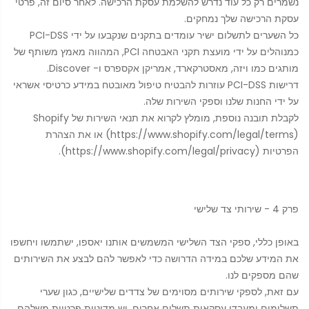
נשמרים רק כל עוד נדרש להשלמת עסקת הרכישה. לאחר סיום זה, פרטי
עסקת הרכישה שלך נמחקים.
כל השערים לתשלום ישיר עומדים בתקנים שנקבעו על ידי PCI-DSS
כמנוהלים על ידי מועצת תקני האבטחה PCI, המהווה מאמץ משותף של
מותגים כמו ויזה, מאסטרקארד, אמריקן אקספרס ו- Discover.
דרישות PCI-DSS עוזרות להבטיח טיפול מאובטח במידע כרטיסי אשראי
על ידי החנות שלנו וספקי השירות שלה.
לקבלת תובנה נוספת, מומלץ לקרוא את תנאי השירות של Shopify
(https://www.shopify.com/legal/terms) או את הצהרת
הפרטיות (https://www.shopify.com/legal/privacy).
פרק 4 - שירותי צד שלישי
באופן כללי, ספקי הצד השלישי המשמשים אותנו יאספו, ישתמשו ויחשפו
את המידע שלכם במידה הדרושה כדי לאפשר להם לבצע את השירותים
שהם מספקים לנו.
עם זאת, לספקי שירותים מסוימים של צדדים שלישיים, כגון שערי
תשלומים ומעבדי עסקאות תשלום אחרים, יש מדיניות פרטיות משלהם