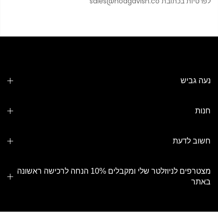
לפרטיות בכתובת sales@noagavish.co
נעה גביש
חנות
חשוב לדעת
מצטרפים לניוזלטר שלי ומקבלים 10% הנחה לרכישה ראשונה
באתר